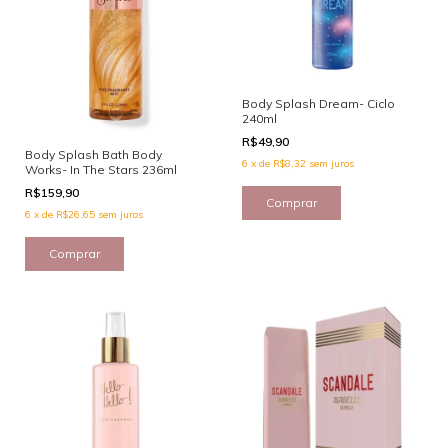
Body Splash Dream- Ciclo
240ml
R$49,90
Body Splash Bath Body
6
x
de
R$8,32
sem juros
Works- In The Stars 236ml
R$159,90
6
x
de
R$26,65
sem juros