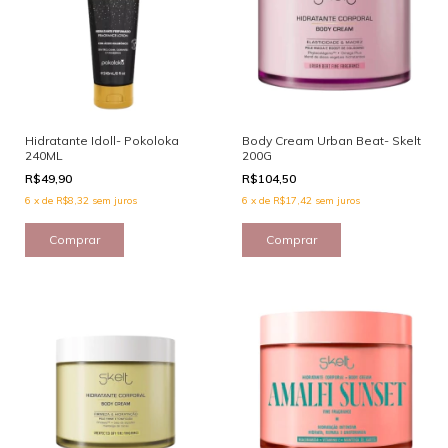
Hidratante Idoll- Pokoloka
Body Cream Urban Beat- Skelt
240ML
200G
R$49,90
R$104,50
6
x
de
R$8,32
sem juros
6
x
de
R$17,42
sem juros