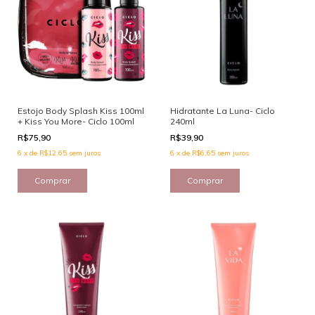
Estojo Body Splash Kiss 100ml
Hidratante La Luna- Ciclo
+ Kiss You More- Ciclo 100ml
240ml
R$75,90
R$39,90
6
x
de
R$12,65
sem juros
6
x
de
R$6,65
sem juros