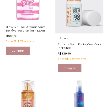
Blow Girl - Gel Aromatizante
Beijável para Virilha - 320 ml
R$69,90
3 cores
6
x
de
R$11,65
sem juros
Protetor Solar Facial Com Cor -
Pink Stick
R$129,90
6
x
de
R$21,65
sem juros
Comprar