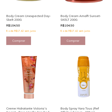
Body Cream Unexpected Day-
Body Cream Amalfi Sunset-
Skelt 200G
SKELT 200G
R$104,50
R$104,50
6
x
de
R$17,42
sem juros
6
x
de
R$17,42
sem juros
Creme Hidratante Victoria´s
Body Spray Yara Tous (Ref