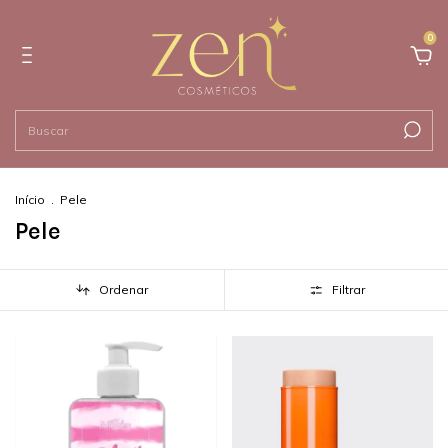
0
Início
.
Pele
Pele
Ordenar
Filtrar