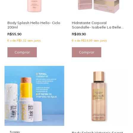
Body Splash Hello Hello- Ciclo
Hidratante Corporal
200ml
Scandalle- Isabelle La Belle
200 ml
R$55,90
R$89,90
6
x
de
R$9,32
sem juros
6
x
de
R$14,98
sem juros
5 cores
Body Splash Victoria's Secret -