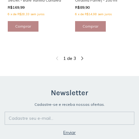
Secret - Bare Vanilla Candied
Olfativa Fame) - 200 ml
R$169,99
R$89,90
6
x
de
R$28,33
sem juros
6
x
de
R$14,98
sem juros
1
de
3
Newsletter
Cadastre-se e receba nossas ofertas.