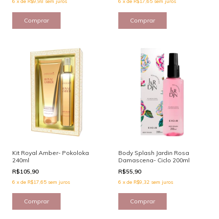
6
x
de
R$9,98
sem juros
6
x
de
R$17,65
sem juros
Kit Royal Amber- Pokoloka
Body Splash Jardin Rosa
240ml
Damascena- Ciclo 200ml
R$105,90
R$55,90
6
x
de
R$17,65
sem juros
6
x
de
R$9,32
sem juros