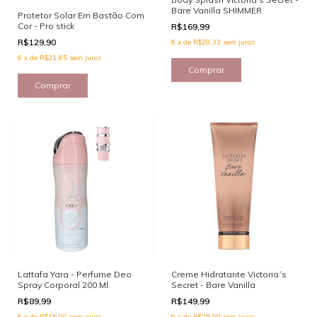
Bare Vanilla SHIMMER
Protetor Solar Em Bastão Com
Cor - Pro stick
R$169,99
R$129,90
6
x
de
R$28,33
sem juros
6
x
de
R$21,65
sem juros
Comprar
Lattafa Yara - Perfume Deo
Creme Hidratante Victoria´s
Spray Corporal 200 Ml
Secret - Bare Vanilla
R$89,99
R$149,99
6
x
de
R$15,00
sem juros
6
x
de
R$25,00
sem juros