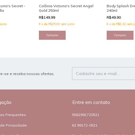
oria's Secret -
Colônia Victoria's Secret Angel
Body Splash Dr
lla
Gold 250ml
240ml
R$149,99
R$49,90
juros
6
x
de
R$25,00
sem juros
6
x
de
R$8,32
sem j
e-se e receba nossas ofertas.
gação
Entre em contato
tas Frequentes
5562991720521
a de Privacidade
62 99172-0521