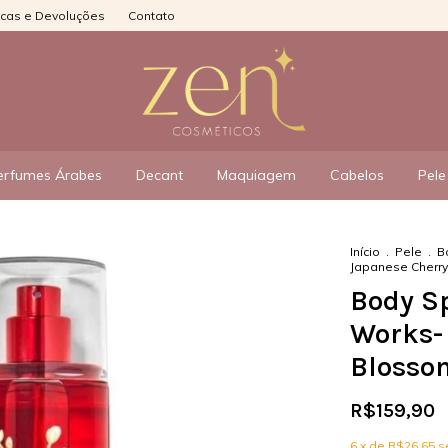
ocas e Devoluções
Contato
erfumes Árabes
Decant
Maquiagem
Cabelos
Pele
Início
.
Pele
.
B
Japanese Cherr
Body S
Works-
Blosso
R$159,90
6
x de
R$26,65
s