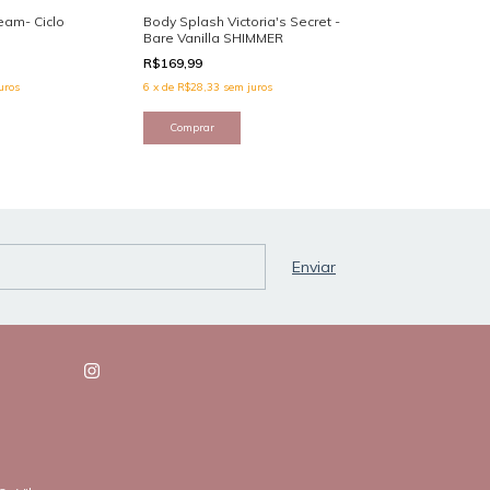
eam- Ciclo
Body Splash Victoria's Secret -
Body Splash Vic
Bare Vanilla SHIMMER
Pure Seduction
R$169,99
R$149,99
uros
6
x
de
R$28,33
sem juros
6
x
de
R$25,00
sem