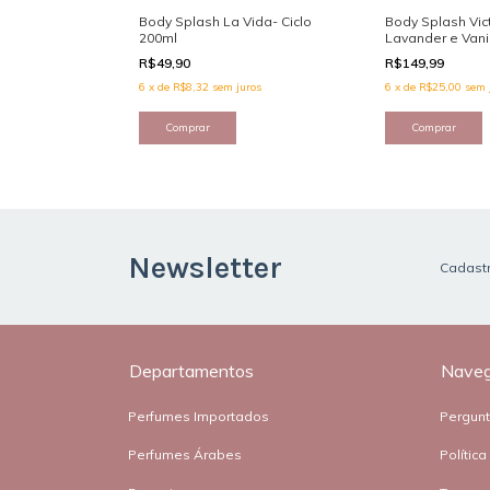
oria's Secret -
Body Splash La Vida- Ciclo
Body Splash Vict
 Shimer
200ml
Lavander e Vani
R$49,90
R$149,99
uros
6
x
de
R$8,32
sem juros
6
x
de
R$25,00
sem 
Newsletter
Cadastr
Departamentos
Nave
Perfumes Importados
Pergun
Perfumes Árabes
Polític