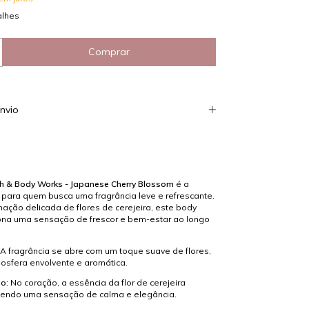
alhes
nvio
h & Body Works - Japanese Cherry Blossom
é a
 para quem busca uma fragrância leve e refrescante.
ção delicada de flores de cerejeira, este body
ona uma sensação de frescor e bem-estar ao longo
A fragrância se abre com um toque suave de flores,
osfera envolvente e aromática.
o:
No coração, a essência da flor de cerejeira
zendo uma sensação de calma e elegância.