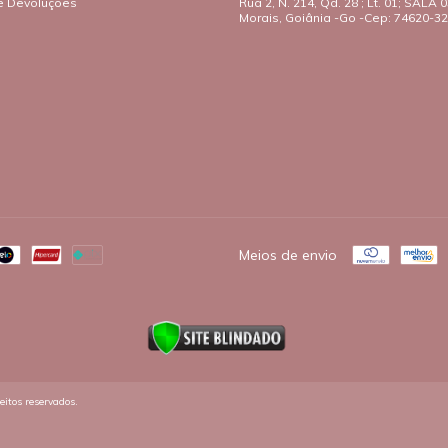
e Devoluções
Rua 2, N. 214, Qd. 28 ; Lt. 01; SALA 03
Morais, Goiânia -Go -Cep: 74620-3
o
Meios de envio
itos reservados.