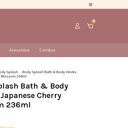
0
Acessórios
Combos
ody Splash
.
Body Splash Bath & Body Works-
y Blossom 236ml
plash Bath & Body
 Japanese Cherry
m 236ml
em juros