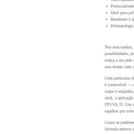
Potencializa
Ideal para pel
Resistente à 
Dermatologic
Nos seus sonhos,
possibilidades, p
realça a sua pe
esse desejo c
Com partículas de
é construível — o
toque é sequinho
stick, a aplicaçã
FPUVA 35. Use on
espalhar por todo
Como se pudésse
fórmula merece 