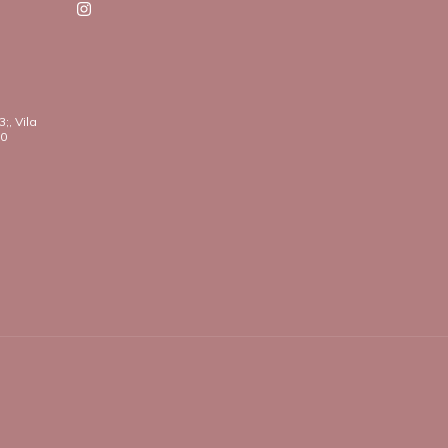
;, Vila
20