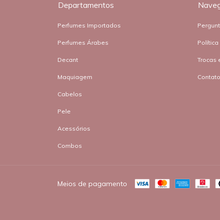
Departamentos
Nave
Perfumes Importados
Pergun
Perfumes Árabes
Polític
Decant
Trocas 
Maquiagem
Contat
Cabelos
Pele
Acessórios
Combos
Meios de pagamento