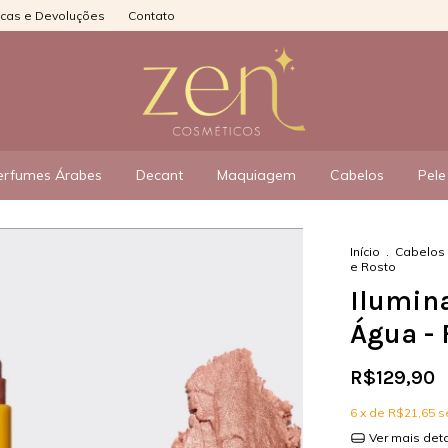
ocas e Devoluções
Contato
erfumes Árabes
Decant
Maquiagem
Cabelos
Pele
Início
.
Cabelos
e Rosto
Ilumina
Água - 
R$129,90
6
x de
R$21,65
s
Ver mais det