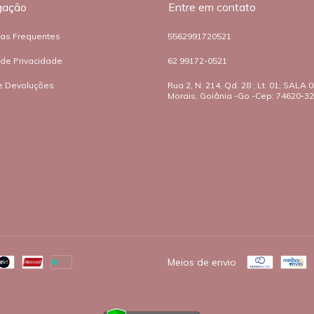
gação
Entre em contato
tas Frequentes
5562991720521
a de Privacidade
62 99172-0521
e Devoluções
Rua 2, N. 214, Qd. 28 ; Lt. 01; SALA 03
Morais, Goiânia -Go -Cep: 74620-3
o
Meios de envio