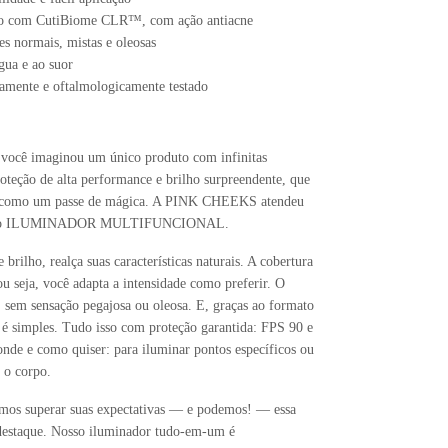
do com CutiBiome CLR™, com ação antiacne
es normais, mistas e oleosas
água e ao suor
amente e oftalmologicamente testado
 você imaginou um único produto com infinitas
roteção de alta performance e brilho surpreendente, que
le como um passe de mágica. A PINK CHEEKS atendeu
om o ILUMINADOR MULTIFUNCIONAL.
 brilho, realça suas características naturais. A cobertura
u seja, você adapta a intensidade como preferir. O
, sem sensação pegajosa ou oleosa. E, graças ao formato
o é simples. Tudo isso com proteção garantida: FPS 90 e
de e como quiser: para iluminar pontos específicos ou
 o corpo.
mos superar suas expectativas — e podemos! — essa
destaque. Nosso iluminador tudo-em-um é