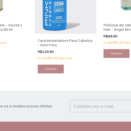
lo - Secret’s
Perfume de cabe
la 60 ml
Hair - Angel 60 
R$69,90
Cera Modeladora Para Cabelos
juros
6
x
de
R$11,65
sem 
- Sem Frizz
R$129,90
6
x
de
R$21,65
sem juros
e-se e receba nossas ofertas.