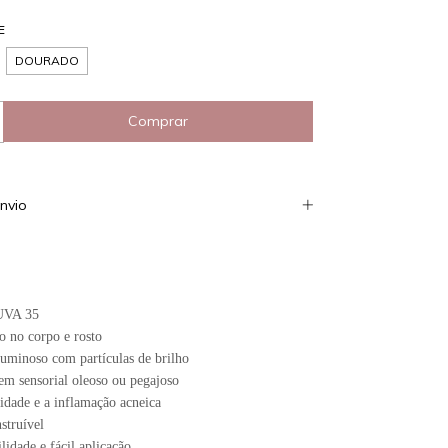
E
DOURADO
nvio
UVA 35
o no corpo e rosto
uminoso com partículas de brilho
em sensorial oleoso ou pegajoso
idade e a inflamação acneica
struível
lidade e fácil aplicação