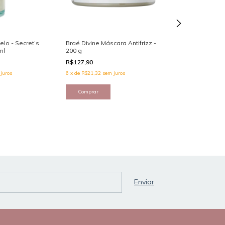
lo - Secret’s
Braé Divine Máscara Antifrizz -
Fluido Reparad
ml
200 g
Braé Spray - 26
R$127,90
R$142,90
juros
6
x
de
R$21,32
sem juros
6
x
de
R$23,82
sem