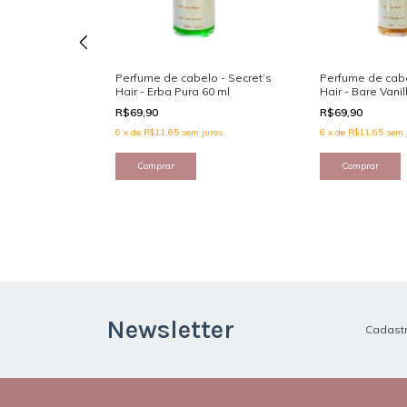
aé - Plume
Perfume de cabelo - Secret’s
Perfume de cabe
Hair - Erba Pura 60 ml
Hair - Bare Vanil
R$69,90
R$69,90
uros
6
x
de
R$11,65
sem juros
6
x
de
R$11,65
sem 
Newsletter
Cadastr