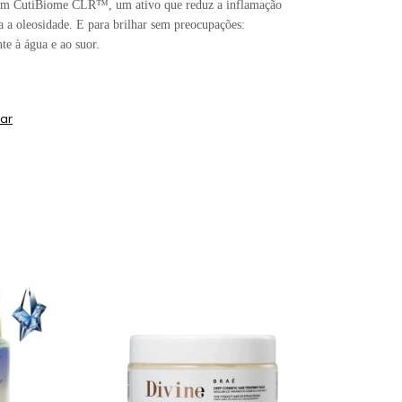
com CutiBiome CLR™, um ativo que reduz a inflamação
a a oleosidade. E para brilhar sem preocupações:
te à água e ao suor.
ar