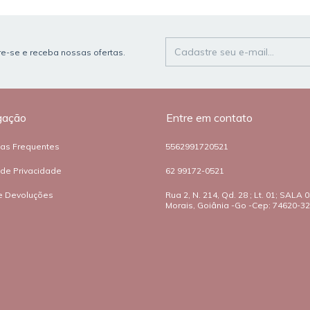
e-se e receba nossas ofertas.
gação
Entre em contato
tas Frequentes
5562991720521
a de Privacidade
62 99172-0521
e Devoluções
Rua 2, N. 214, Qd. 28 ; Lt. 01; SALA 03
Morais, Goiânia -Go -Cep: 74620-3
o