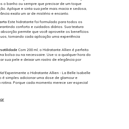
pós o banho ou sempre que precisar de um toque
ção. Aplique e sinta sua pele mais macia e sedosa,
ância exala um ar de mistério e encanto.
orto
Este hidratante foi formulado para todos os
arantindo conforto e cuidados diários. Sua textura
a absorção permite que você aproveite os benefícios
duos, tornando cada aplicação uma experiência
rsatilidade
Com 200 ml, o Hidratante Allien é perfeito
 na bolsa ou na necessaire. Use-o a qualquer hora do
izar sua pele e deixar um rastro de elegância por
ia!
Experimente o Hidratante Allien - La Belle Isabelle
 é simples adicionar uma dose de glamour e
a rotina. Porque cada momento merece ser especial
ar