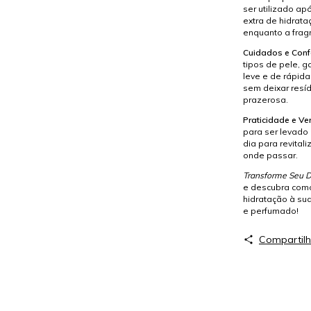
ser utilizado a
extra de hidrata
enquanto a fragr
Cuidados e Conf
tipos de pele, g
leve e de rápid
sem deixar resí
prazerosa.
Praticidade e Ve
para ser levado
dia para revital
onde passar.
Transforme Seu D
e descubra como
hidratação à su
e perfumado!
Compartilh