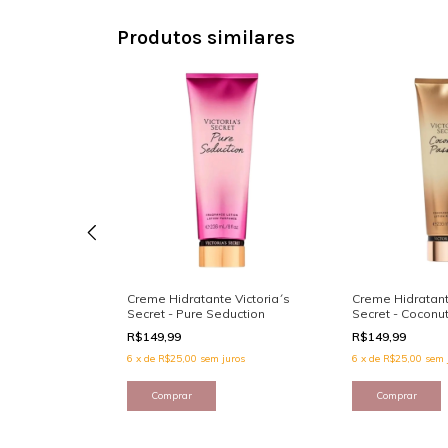
Produtos similares
e Corporal
Creme Hidratante Victoria´s
Creme Hidratant
La Vie Est Belle
Secret - Pure Seduction
Secret - Coconu
R$149,99
R$149,99
uros
6
x
de
R$25,00
sem juros
6
x
de
R$25,00
sem 