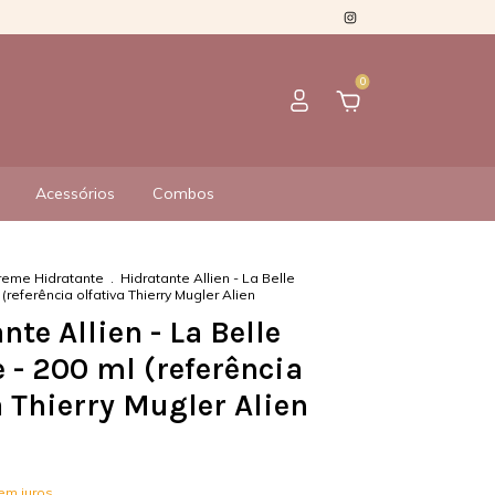
0
Acessórios
Combos
reme Hidratante
.
Hidratante Allien - La Belle
 (referência olfativa Thierry Mugler Alien
nte Allien - La Belle
e - 200 ml (referência
a Thierry Mugler Alien
em juros