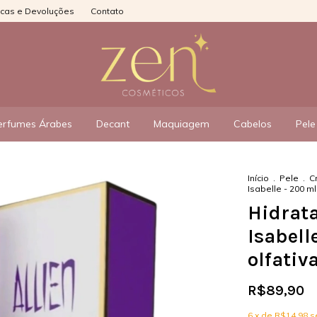
ocas e Devoluções
Contato
erfumes Árabes
Decant
Maquiagem
Cabelos
Pele
Início
.
Pele
.
C
Isabelle - 200 ml
Hidrata
Isabell
olfativ
R$89,90
6
x de
R$14,98
s