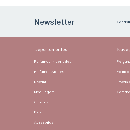
Newsletter
Cadastr
Departamentos
Nave
Perfumes Importados
Pergun
Perfumes Árabes
Polític
Decant
Trocas 
Maquiagem
Contat
Cabelos
Pele
Acessórios