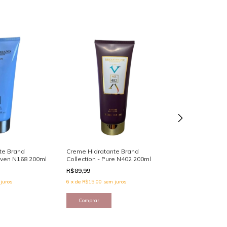
te Brand
Creme Hidratante Brand
Creme Hidratant
aven N168 200ml
Collection - Pure N402 200ml
Secret - Bare V
R$89,99
R$169,99
juros
6
x
de
R$15,00
sem juros
6
x
de
R$28,33
sem