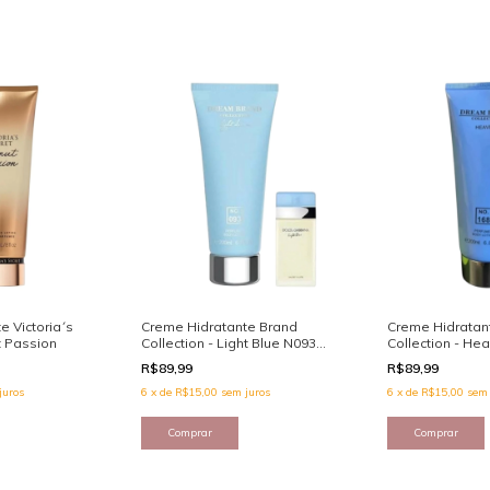
e Victoria´s
Creme Hidratante Brand
Creme Hidratan
t Passion
Collection - Light Blue N093
Collection - He
200ml
R$89,99
R$89,99
juros
6
x
de
R$15,00
sem juros
6
x
de
R$15,00
sem 