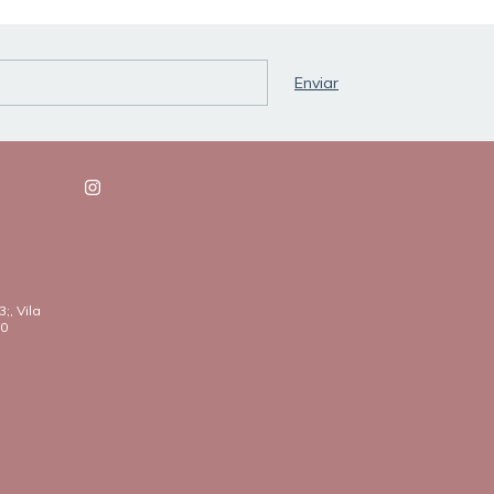
;, Vila
20