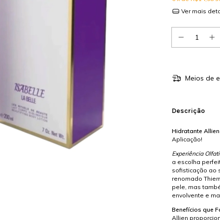
Ver mais det
Meios de e
Descrição
Hidratante Allien
Aplicação!
Experiência Olfati
a escolha perfe
sofisticação ao 
renomado Thierry
pele, mas també
envolvente e ma
Benefícios que 
Allien proporci