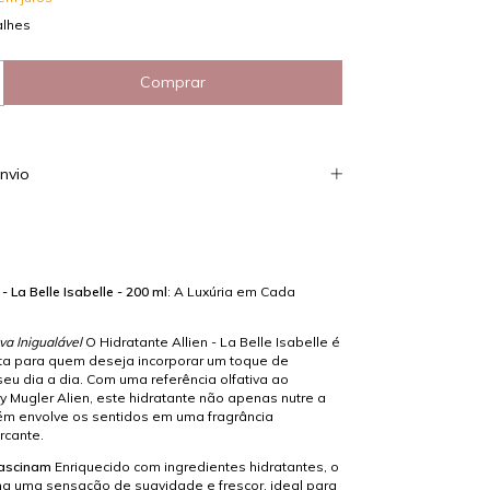
alhes
nvio
 - La Belle Isabelle - 200 ml
: A Luxúria em Cada
va Inigualável
O Hidratante Allien - La Belle Isabelle é
ita para quem deseja incorporar um toque de
seu dia a dia. Com uma referência olfativa ao
 Mugler Alien, este hidratante não apenas nutre a
m envolve os sentidos em uma fragrância
rcante.
Fascinam
Enriquecido com ingredientes hidratantes, o
ona uma sensação de suavidade e frescor, ideal para