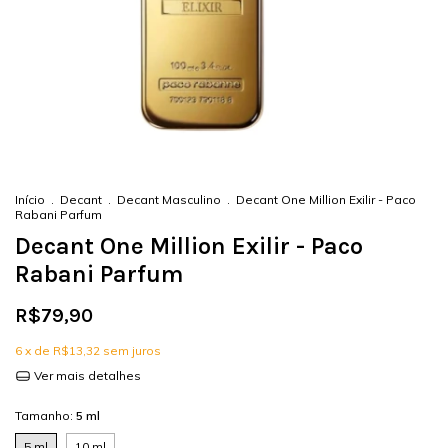
Início
.
Decant
.
Decant Masculino
.
Decant One Million Exilir - Paco
Rabani Parfum
Decant One Million Exilir - Paco
Rabani Parfum
R$79,90
6
x de
R$13,32
sem juros
Ver mais detalhes
Tamanho:
5 ml
5 ml
10 ml