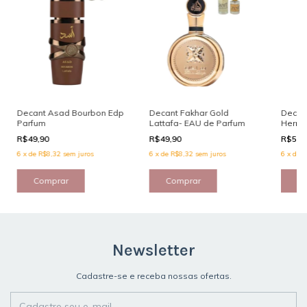
Decant Asad Bourbon Edp
Decant Fakhar Gold
Decant
Parfum
Lattafa- EAU de Parfum
Herrer
R$49,90
R$49,90
R$59,
6
x
de
R$8,32
sem juros
6
x
de
R$8,32
sem juros
6
x
de
R
Comprar
Comprar
C
Newsletter
Cadastre-se e receba nossas ofertas.