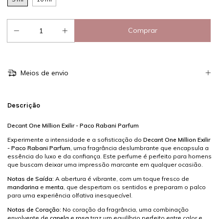
Meios de envio
Descrição
Decant One Million Exilir - Paco Rabani Parfum
Experimente a intensidade e a sofisticação do
Decant One Million Exilir
- Paco Rabani Parfum
, uma fragrância deslumbrante que encapsula a
essência do luxo e da confiança. Este perfume é perfeito para homens
que buscam deixar uma impressão marcante em qualquer ocasião.
Notas de Saída:
A abertura é vibrante, com um toque fresco de
mandarina
e
menta
, que despertam os sentidos e preparam o palco
para uma experiência olfativa inesquecível.
Notas de Coração:
No coração da fragrância, uma combinação
envolvente de
canela
e
rosa
traz um equilíbrio perfeito entre calor e