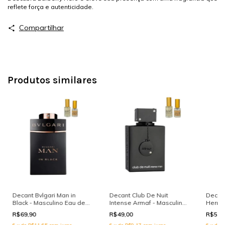
reflete força e autenticidade.
Compartilhar
Produtos similares
Decant Bvlgari Man in
Decant Club De Nuit
Decant
Black - Masculino Eau de
Intense Armaf - Masculino
Herrer
Parfum
Eau de Toillete
R$69,90
R$49,00
R$59,