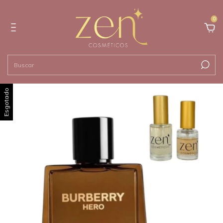
0
Esgotado